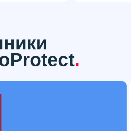
нники
Protect
.