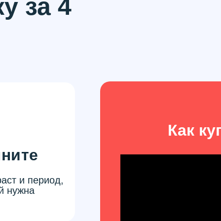
у за 4
Как ку
лните
аст и период,
й нужна