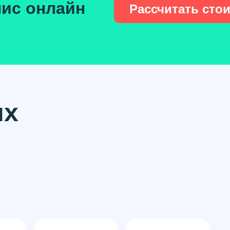
ис онлайн
Рассчитать сто
их