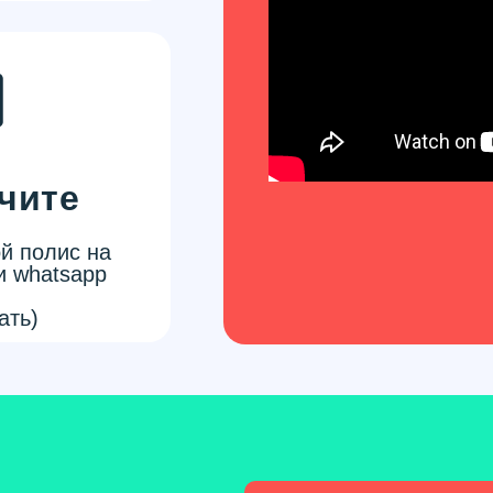
чите
й полис на
и whatsapp
ать)