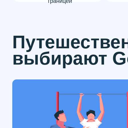
границей
Путешестве
выбирают Go